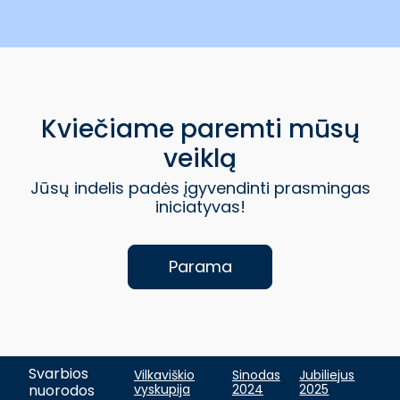
Kviečiame paremti mūsų
veiklą
Jūsų indelis padės įgyvendinti prasmingas
iniciatyvas!
Parama
Svarbios
Vilkaviškio
Sinodas
Jubiliejus
nuorodos
vyskupija
2024
2025