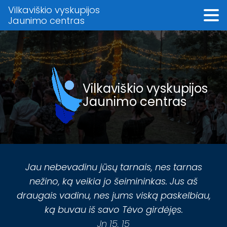
Vilkaviškio vyskupijos
Jaunimo centras
Vilkaviškio vyskupijos
Jaunimo centras
Jau nebevadinu jūsų tarnais, nes tarnas
nežino, ką veikia jo šeimininkas. Jus aš
draugais vadinu, nes jums viską paskelbiau,
ką buvau iš savo Tėvo girdėjęs.
Jn 15, 15