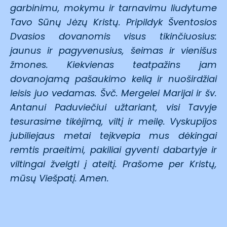
garbinimu, mokymu ir tarnavimu liudytume
Tavo Sūnų Jėzų Kristų. Pripildyk Šventosios
Dvasios dovanomis visus tikinčiuosius:
jaunus ir pagyvenusius, šeimas ir vienišus
žmones. Kiekvienas teatpažins jam
dovanojamą pašaukimo kelią ir nuoširdžiai
leisis juo vedamas. Švč. Mergelei Marijai ir šv.
Antanui Paduviečiui užtariant, visi Tavyje
tesurasime tikėjimą, viltį ir meilę. Vyskupijos
jubiliejaus metai teįkvepia mus dėkingai
remtis praeitimi, pakiliai gyventi dabartyje ir
viltingai žvelgti į ateitį. Prašome per Kristų,
mūsų Viešpatį. Amen.