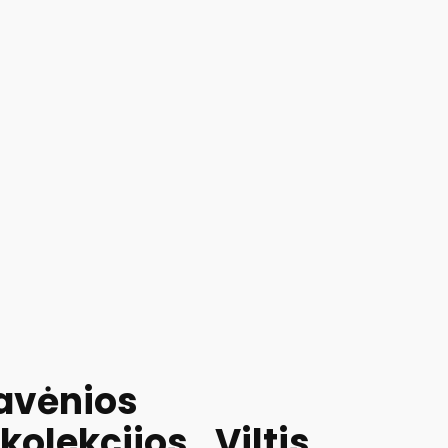
avėnios
kolekcijos „Viltis