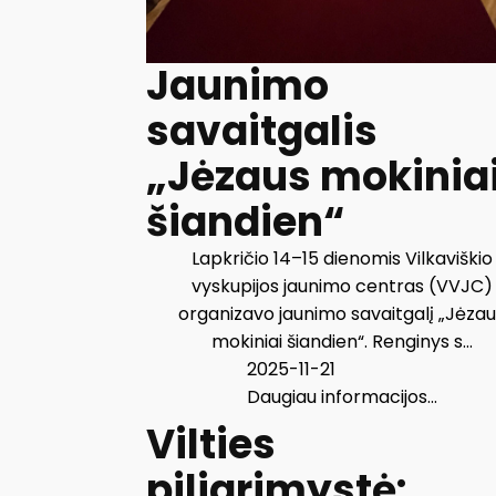
Jaunimo
savaitgalis
„Jėzaus mokinia
šiandien“
Lapkričio 14–15 dienomis Vilkaviškio
vyskupijos jaunimo centras (VVJC)
organizavo jaunimo savaitgalį „Jėza
mokiniai šiandien“. Renginys s...
2025-11-21
Daugiau informacijos...
Vilties
piligrimystė: