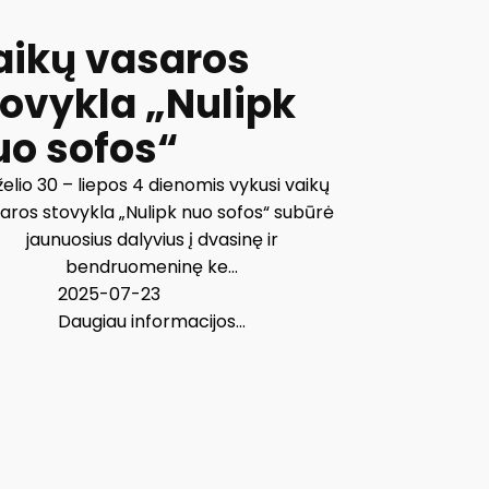
aikų vasaros
tovykla „Nulipk
uo sofos“
želio 30 – liepos 4 dienomis vykusi vaikų
aros stovykla „Nulipk nuo sofos“ subūrė
jaunuosius dalyvius į dvasinę ir
bendruomeninę ke...
2025-07-23
Daugiau informacijos...