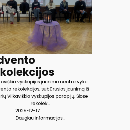
dvento
ekolekcijos
kaviškio vyskupijos jaunimo centre vyko
ento rekolekcijos, subūrusios jaunimą iš
irių Vilkaviškio vyskupijos parapijų. Šiose
rekolek...
2025-12-17
Daugiau informacijos...