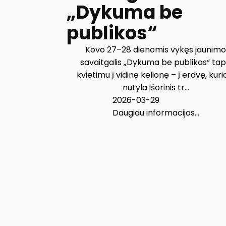
„Dykuma be
publikos“
Kovo 27–28 dienomis vykęs jaunim
savaitgalis „Dykuma be publikos“ ta
kvietimu į vidinę kelionę – į erdvę, kuri
nutyla išorinis tr...
2026-03-29
Daugiau informacijos...