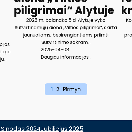
piligrimai“ Alytuje
kr
2025 m. balandžio 5 d. Alytuje vyko
Ko
Sutvirtinamųjų diena „Vilties piligrimai“, skirta
jaunuoliams, besirengiantiems priimti
pra
Sutvirtinimo sakram...
pijos
2025-04-08
 tapo
Daugiau informacijos...
u...
1
2
Pirmyn
a
Sinodas 2024
Jubiliejus 2025