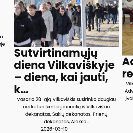
o
po
oje
Sutvirtinamųjų
A
diena Vilkaviškyje
r
– diena, kai jauti,
Vil
k...
Adv
įva
Vasario 28-ąją Vilkaviškis susirinko daugiau
nei keturi šimtai jaunuolių iš Vilkaviškio
dekanatas, Šakių dekanatas, Prienų
dekanatas, Alekso...
2026-03-10