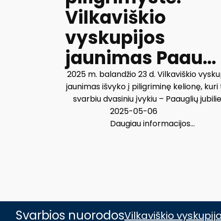
Vilkaviškio
vyskupijos
jaunimas Paau...
2025 m. balandžio 23 d. Vilkaviškio vysku
jaunimas išvyko į piligriminę kelionę, kuri
svarbiu dvasiniu įvykiu – Paauglių jubiliej
2025-05-06
Daugiau informacijos...
Svarbios nuorodos
Vilkaviškio vyskupij