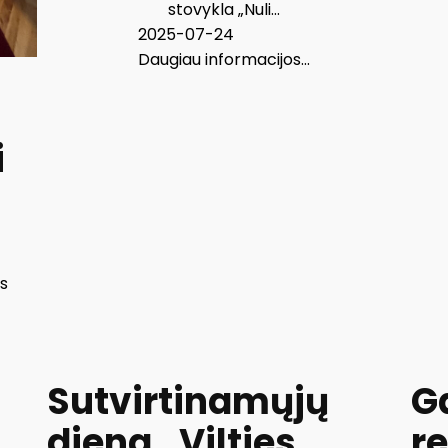
stovykla „Nuli...
2025-07-24
Daugiau informacijos...
i
us
Sutvirtinamųjų
G
diena „Vilties
re