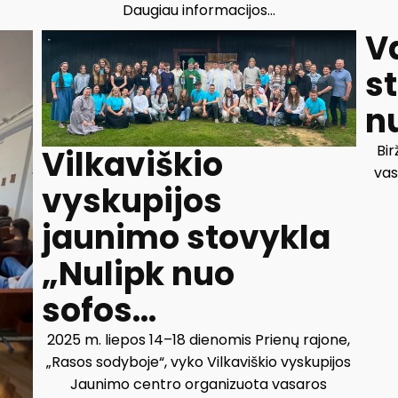
Daugiau informacijos...
V
s
n
Bir
Vilkaviškio
vas
vyskupijos
jaunimo stovykla
„Nulipk nuo
sofos...
2025 m. liepos 14–18 dienomis Prienų rajone,
„Rasos sodyboje“, vyko Vilkaviškio vyskupijos
Jaunimo centro organizuota vasaros