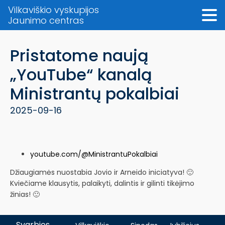
Vilkaviškio vyskupijos
Jaunimo centras
Pristatome naują
„YouTube“ kanalą
Ministrantų pokalbiai
2025-09-16
youtube.com/@MinistrantuPokalbiai
Džiaugiamės nuostabia Jovio ir Arneido iniciatyva! 🙂
Kviečiame klausytis, palaikyti, dalintis ir gilinti tikėjimo
žinias! 🙂
Svarbios