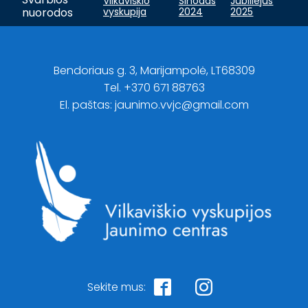
Vilkaviškio
Sinodas
Jubiliejus
nuorodos
vyskupija
2024
2025
Bendoriaus g. 3, Marijampolė, LT68309
Tel. +370 671 88763
El. paštas: jaunimo.vvjc@gmail.com
Sekite mus: